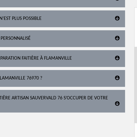
N’EST PLUS POSSIBLE
 PERSONNALISÉ
PARATION FAITIÈRE À FLAMANVILLE
FLAMANVILLE 76970 ?
ITIÈRE ARTISAN SAUVERVALD 76 S’OCCUPER DE VOTRE