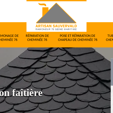
AMONAGE DE
RÉPARATION DE
POSE ET RÉPARATION DE
TU
HEMINÉE 76
CHEMINÉE 76
CHAPEAU DE CHEMINÉE 76
CHE
on faîtière