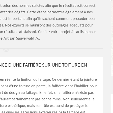
 selon des normes strictes afin que le résultat soit correct.
nstat des dégâts. Cette étape permettra également à nos
ela est important afin qu’ils sachent comment procéder pour
es. Nos experts se muniront des outillages adéquats pour
 résultat satisfaisant. Confiez votre projet à l’artisan pour
re Artisan Sauvervald 76.
NCE D’UNE FAITIÈRE SUR UNE TOITURE EN
 en réalité la finition du faitage. Ce dernier étant la jointure
pans d’une toiture en pente, la faitière vient l’habiller pour
t de design au faitage. En effet, si la faitière n’existe pas,
n’aurait certainement pas bonne mine. Non seulement elle
ture esthétique, mais son rôle est aussi de protéger le
les diverses agressions extérieures. Si la faitière est