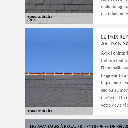
endommagée, o
n’atteignent l
LE PRIX RÉ
ARTISAN S
Avec l’entrepr
faitière tout à
Flamanville va
longueur totale
lequel notre éq
sec ou au mort
durée de l’int
votre devis ré
LES AVANTAGES À ENGAGER L’ENTREPRISE DE RÉPAR