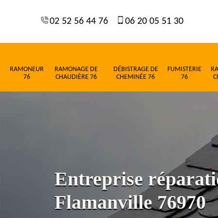
02 52 56 44 76
06 20 05 51 30
RAMONEUR
RAMONAGE DE
DÉBISTRAGE DE
FUMISTERIE
R
76
CHAUDIÈRE 76
CHEMINÉE 76
76
C
Entreprise réparati
Flamanville 76970