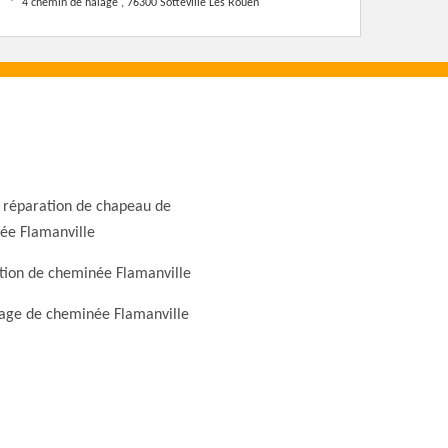
4 chemin de halage , 76300 Sotteville Les Rouen
 réparation de chapeau de
ée Flamanville
tion de cheminée Flamanville
ge de cheminée Flamanville