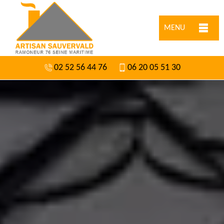
MENU
02 52 56 44 76
06 20 05 51 30