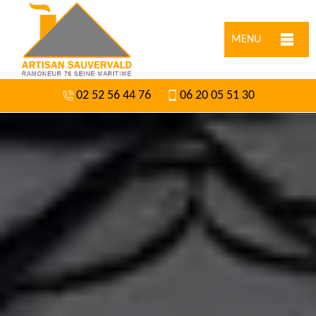
MENU
02 52 56 44 76
06 20 05 51 30