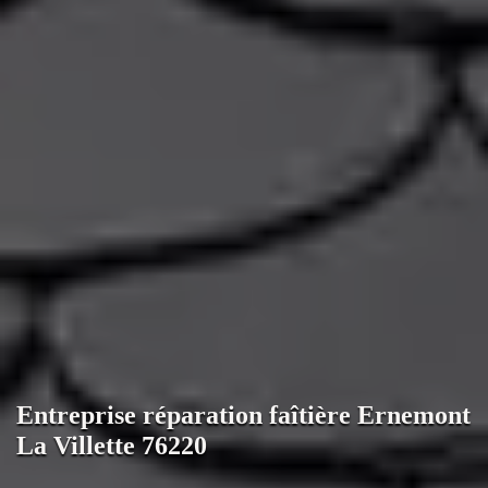
Entreprise réparation faîtière Ernemont
La Villette 76220