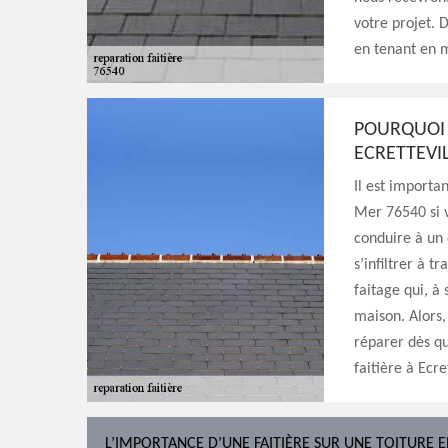
votre projet. 
en tenant en m
POURQUOI 
ECRETTEVIL
Il est importa
Mer 76540 si v
conduire à un 
s’infiltrer à t
faitage qui, à 
maison. Alors,
réparer dès q
faitière à Ecre
L’IMPORTANCE D’UNE FAITIÈRE SUR UNE TOITURE 