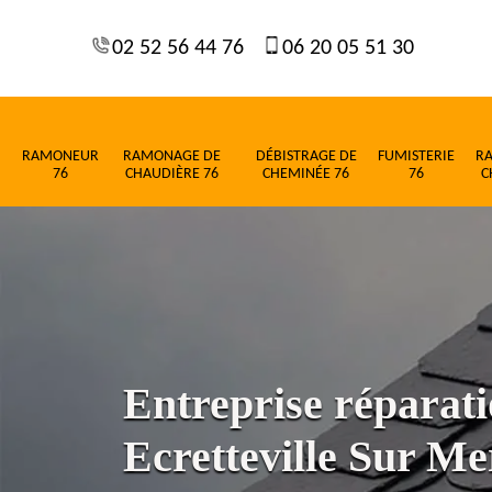
02 52 56 44 76
06 20 05 51 30
RAMONEUR
RAMONAGE DE
DÉBISTRAGE DE
FUMISTERIE
R
76
CHAUDIÈRE 76
CHEMINÉE 76
76
C
Entreprise réparati
Ecretteville Sur Me