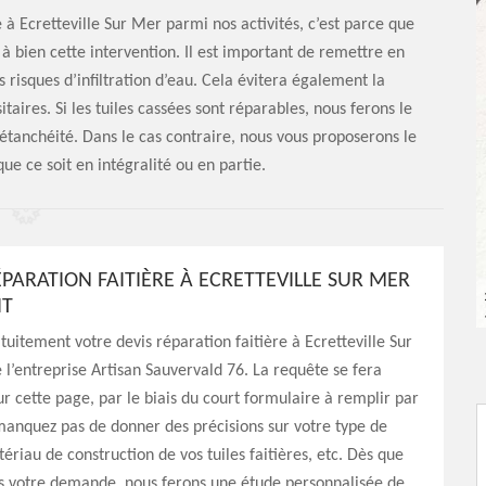
e à Ecretteville Sur Mer parmi nos activités, c’est parce que
à bien cette intervention. Il est important de remettre en
us risques d’infiltration d’eau. Cela évitera également la
taires. Si les tuiles cassées sont réparables, nous ferons le
étanchéité. Dans le cas contraire, nous vous proposerons le
ue ce soit en intégralité ou en partie.
ÉPARATION FAITIÈRE À ECRETTEVILLE SUR MER
IT
itement votre devis réparation faitière à Ecretteville Sur
l’entreprise Artisan Sauvervald 76. La requête se fera
r cette page, par le biais du court formulaire à remplir par
manquez pas de donner des précisions sur votre type de
tériau de construction de vos tuiles faitières, etc. Dès que
s votre demande, nous ferons une étude personnalisée de