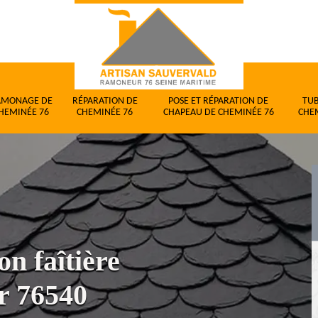
AMONAGE DE
RÉPARATION DE
POSE ET RÉPARATION DE
TU
HEMINÉE 76
CHEMINÉE 76
CHAPEAU DE CHEMINÉE 76
CHE
on faîtière
r 76540