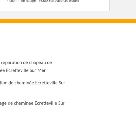
4 chemin de halage , 76300 Sotteville Les Rouen
 réparation de chapeau de
e Ecretteville Sur Mer
ion de cheminée Ecretteville Sur
ge de cheminée Ecretteville Sur