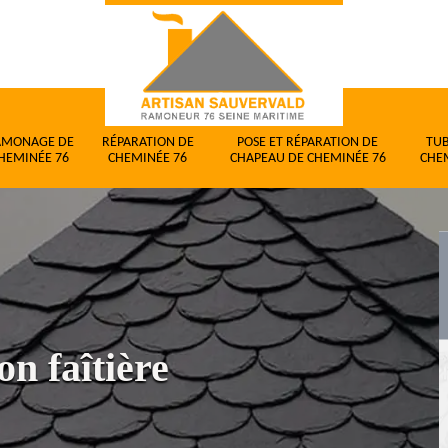
AMONAGE DE
RÉPARATION DE
POSE ET RÉPARATION DE
TU
HEMINÉE 76
CHEMINÉE 76
CHAPEAU DE CHEMINÉE 76
CHE
on faîtière