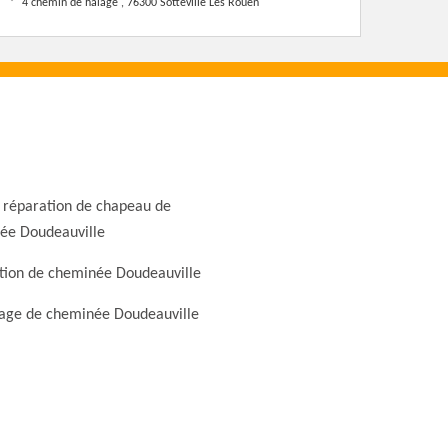
4 chemin de halage , 76300 Sotteville Les Rouen
 réparation de chapeau de
ée Doudeauville
tion de cheminée Doudeauville
ge de cheminée Doudeauville