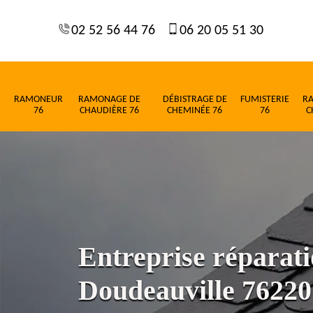
02 52 56 44 76
06 20 05 51 30
RAMONEUR
RAMONAGE DE
DÉBISTRAGE DE
FUMISTERIE
R
76
CHAUDIÈRE 76
CHEMINÉE 76
76
C
Entreprise réparati
Doudeauville 76220