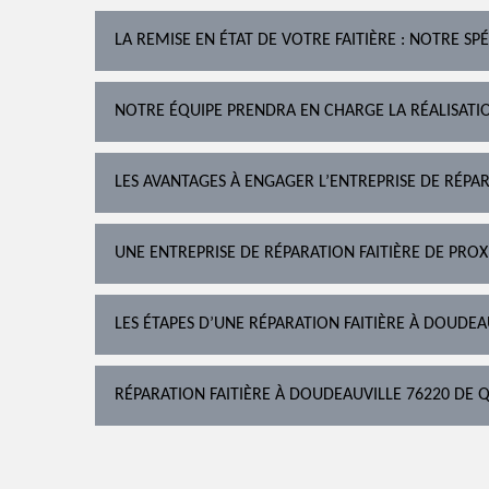
LA REMISE EN ÉTAT DE VOTRE FAITIÈRE : NOTRE SPÉ
NOTRE ÉQUIPE PRENDRA EN CHARGE LA RÉALISATI
LES AVANTAGES À ENGAGER L’ENTREPRISE DE RÉPAR
UNE ENTREPRISE DE RÉPARATION FAITIÈRE DE PROX
LES ÉTAPES D’UNE RÉPARATION FAITIÈRE À DOUDEA
RÉPARATION FAITIÈRE À DOUDEAUVILLE 76220 DE Q