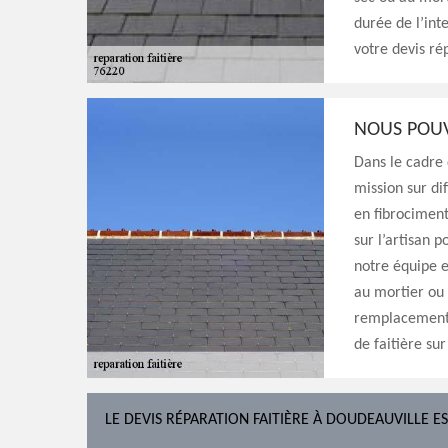
durée de l’int
votre devis ré
NOUS POUV
Dans le cadre
mission sur dif
en fibrociment
sur l’artisan 
notre équipe e
au mortier ou 
remplacement 
de faitière sur
LE DEVIS RÉPARATION FAITIÈRE À DOUDEAUVILLE E