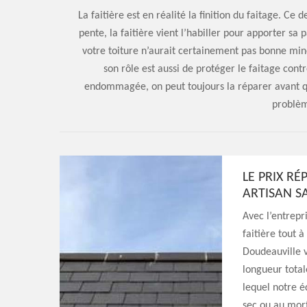
La faitière est en réalité la finition du faitage. Ce 
pente, la faitière vient l’habiller pour apporter sa pa
votre toiture n’aurait certainement pas bonne min
son rôle est aussi de protéger le faitage contre
endommagée, on peut toujours la réparer avant q
problèm
LE PRIX RÉ
ARTISAN S
Avec l’entrepr
faitière tout à
Doudeauville v
longueur totale
lequel notre éq
sec ou au mort