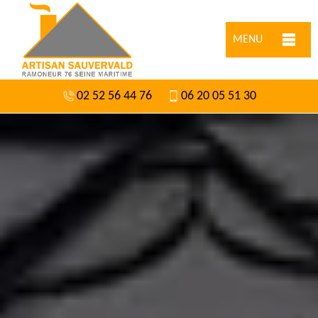
MENU
02 52 56 44 76
06 20 05 51 30