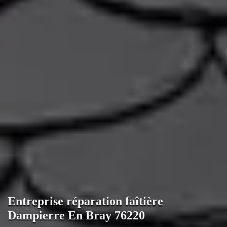
Entreprise réparation faîtière
Dampierre En Bray 76220