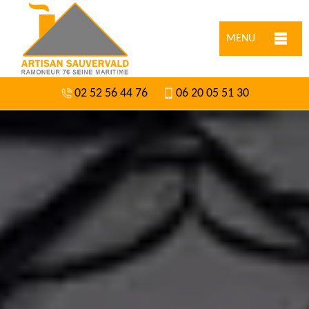
MENU
02 52 56 44 76
06 20 05 51 30