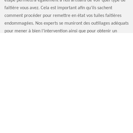
étape permettra également à nos artisans de voir quel type de
faitière vous avez. Cela est important afin qu’ils sachent
comment procéder pour remettre en état vos tuiles faitières
endommagées. Nos experts se muniront des outillages adéquats
pour mener à bien l’intervention ainsi que pour obtenir un
résultat satisfaisant. Confiez votre projet à l’artisan pour
réparation faitière Artisan Sauvervald 76.