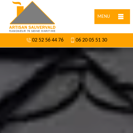
MENU
02 52 56 44 76
06 20 05 51 30