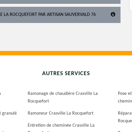
LLE LA ROCQUEFORT PAR ARTISAN SAUVERVALD 76
AUTRES SERVICES
a
Ramonage de chaudière Crasville La
Pose et
Rocquefort
cheminé
t granulé
Ramoneur Crasville La Rocquefort
Réparat
Rocque
Entretien de cheminée Crasville La