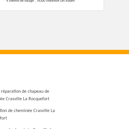
4 chemin de halage , 76300 Sotteville Les Rouen
 réparation de chapeau de
e Crasville La Rocquefort
ion de cheminée Crasville La
fort