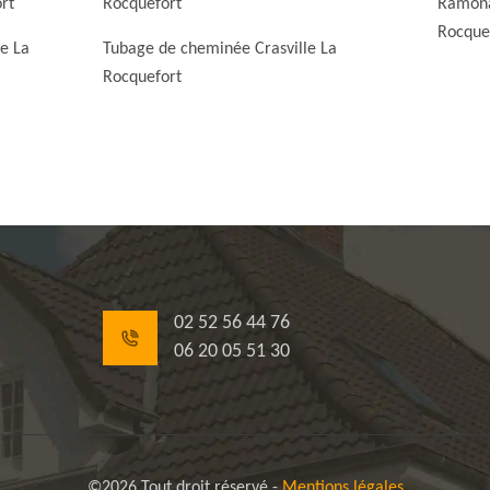
rt
Rocquefort
Ramona
Rocque
e La
Tubage de cheminée Crasville La
Rocquefort
02 52 56 44 76
06 20 05 51 30
©2026 Tout droit réservé -
Mentions légales