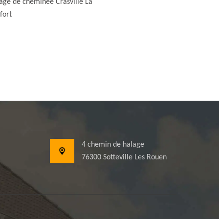
ge de cheminée Crasville La
fort
4 chemin de halage
76300 Sotteville Les Rouen