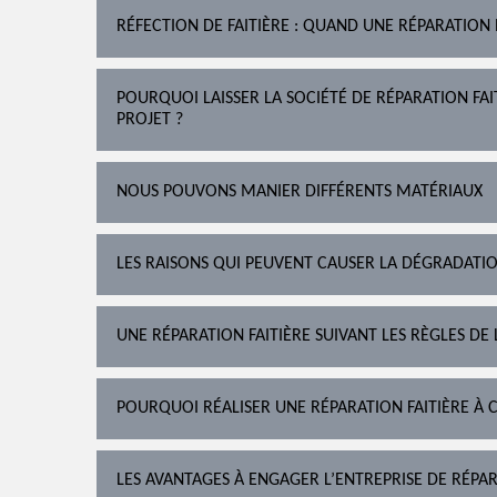
RÉFECTION DE FAITIÈRE : QUAND UNE RÉPARATION 
POURQUOI LAISSER LA SOCIÉTÉ DE RÉPARATION FA
PROJET ?
NOUS POUVONS MANIER DIFFÉRENTS MATÉRIAUX
LES RAISONS QUI PEUVENT CAUSER LA DÉGRADATIO
UNE RÉPARATION FAITIÈRE SUIVANT LES RÈGLES DE 
POURQUOI RÉALISER UNE RÉPARATION FAITIÈRE À 
LES AVANTAGES À ENGAGER L’ENTREPRISE DE RÉPAR