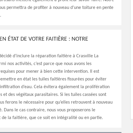
 artisans mettent également à profit leur savoir-faire. Notre
ous permettra de profiter à nouveau d’une toiture en pente
.
EN ÉTAT DE VOTRE FAITIÈRE : NOTRE
écidé d’inclure la réparation faitière à Crasville La
mi nos activités, c’est parce que nous avons les
 requises pour mener à bien cette intervention. Il est
emettre en état les tuiles faitières fissurées pour éviter
infiltration d’eau. Cela évitera également la prolifération
 et des végétaux parasitaires. Si les tuiles cassées sont
us ferons le nécessaire pour qu’elles retrouvent à nouveau
é. Dans le cas contraire, nous vous proposerons le
e la faitière, que ce soit en intégralité ou en partie.