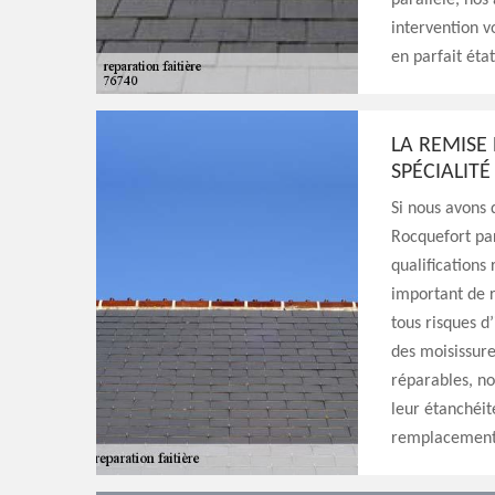
parallèle, nos
intervention v
en parfait état
LA REMISE 
SPÉCIALITÉ
Si nous avons d
Rocquefort par
qualifications
important de r
tous risques d’
des moisissures
réparables, no
leur étanchéit
remplacement d