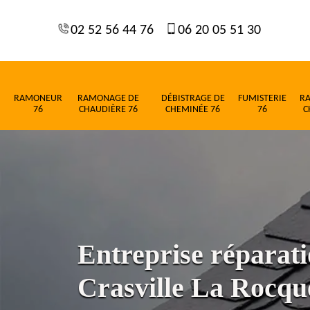
02 52 56 44 76
06 20 05 51 30
RAMONEUR
RAMONAGE DE
DÉBISTRAGE DE
FUMISTERIE
R
76
CHAUDIÈRE 76
CHEMINÉE 76
76
C
Entreprise réparati
Crasville La Rocqu