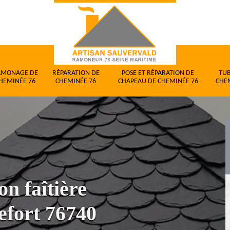
AMONAGE DE
RÉPARATION DE
POSE ET RÉPARATION DE
TU
HEMINÉE 76
CHEMINÉE 76
CHAPEAU DE CHEMINÉE 76
CHE
on faîtière
efort 76740