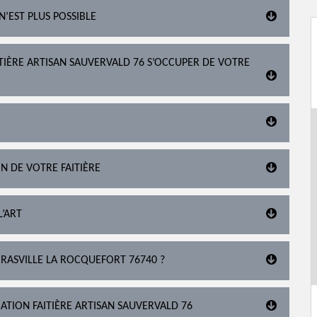
N’EST PLUS POSSIBLE
ITIÈRE ARTISAN SAUVERVALD 76 S’OCCUPER DE VOTRE
N DE VOTRE FAITIÈRE
L’ART
CRASVILLE LA ROCQUEFORT 76740 ?
ATION FAITIÈRE ARTISAN SAUVERVALD 76