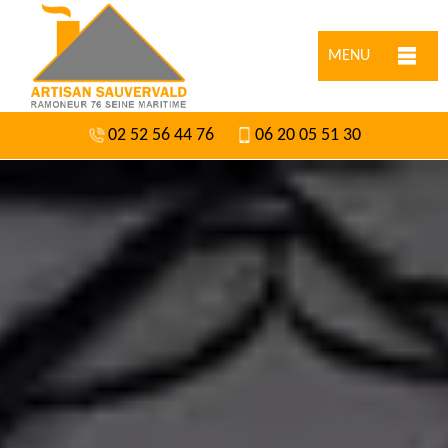
MENU
02 52 56 44 76
06 20 05 51 30