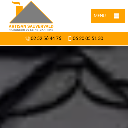
MENU
02 52 56 44 76
06 20 05 51 30