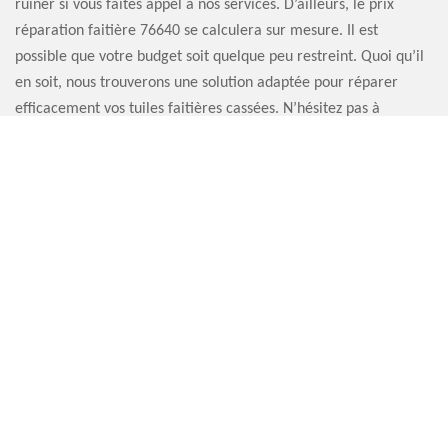
ruiner si vous faites appel à nos services. D’ailleurs, le prix
réparation faitière 76640 se calculera sur mesure. Il est
possible que votre budget soit quelque peu restreint. Quoi qu’il
en soit, nous trouverons une solution adaptée pour réparer
efficacement vos tuiles faitières cassées. N’hésitez pas à
demander un devis afin de rassembler le budget nécessaire
pour réaliser les travaux.