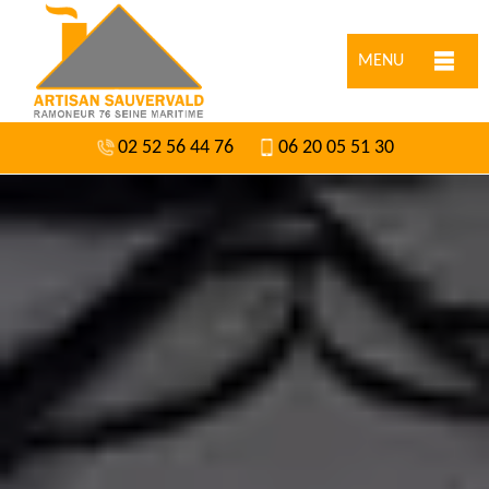
MENU
02 52 56 44 76
06 20 05 51 30