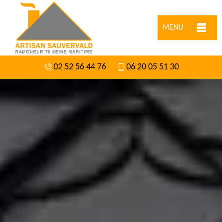
MENU
02 52 56 44 76
06 20 05 51 30