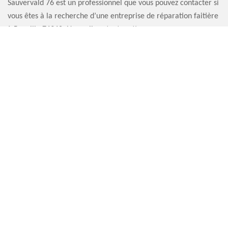
Sauvervald 76 est un professionnel que vous pouvez contacter si
vous êtes à la recherche d’une entreprise de réparation faitière
à Bouville 76360. Nous allons tout mettre en œuvre pour que
votre toit soit à nouveau performant.