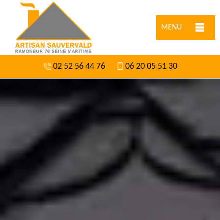
MENU
02 52 56 44 76
06 20 05 51 30