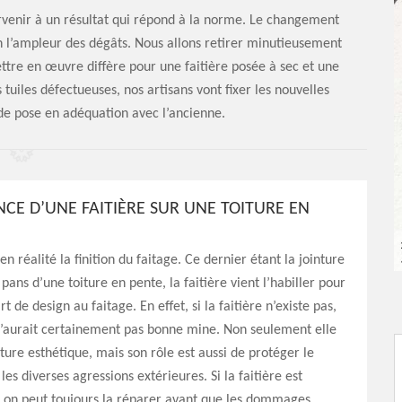
arvenir à un résultat qui répond à la norme. Le changement
lon l’ampleur des dégâts. Nous allons retirer minutieusement
ttre en œuvre diffère pour une faitière posée à sec et une
 tuiles défectueuses, nos artisans vont fixer les nouvelles
e de pose en adéquation avec l’ancienne.
NCE D’UNE FAITIÈRE SUR UNE TOITURE EN
 en réalité la finition du faitage. Ce dernier étant la jointure
pans d’une toiture en pente, la faitière vient l’habiller pour
t de design au faitage. En effet, si la faitière n’existe pas,
n’aurait certainement pas bonne mine. Non seulement elle
ture esthétique, mais son rôle est aussi de protéger le
les diverses agressions extérieures. Si la faitière est
n peut toujours la réparer avant que les dommages