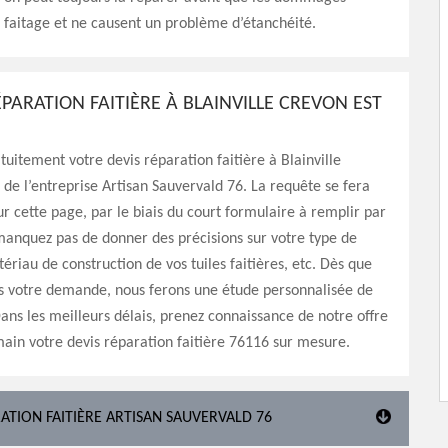
e faitage et ne causent un problème d’étanchéité.
ÉPARATION FAITIÈRE À BLAINVILLE CREVON EST
itement votre devis réparation faitière à Blainville
de l’entreprise Artisan Sauvervald 76. La requête se fera
r cette page, par le biais du court formulaire à remplir par
manquez pas de donner des précisions sur votre type de
tériau de construction de vos tuiles faitières, etc. Dès que
s votre demande, nous ferons une étude personnalisée de
Dans les meilleurs délais, prenez connaissance de notre offre
ain votre devis réparation faitière 76116 sur mesure.
ATION FAITIÈRE ARTISAN SAUVERVALD 76