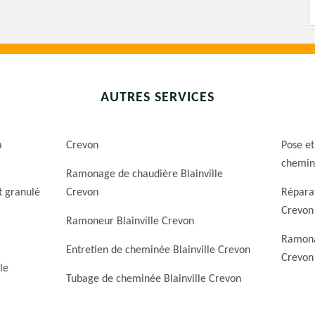
AUTRES SERVICES
a
Crevon
Pose et
cheminé
Ramonage de chaudière Blainville
t granulé
Crevon
Réparat
Crevon
Ramoneur Blainville Crevon
Ramona
Entretien de cheminée Blainville Crevon
Crevon
le
Tubage de cheminée Blainville Crevon