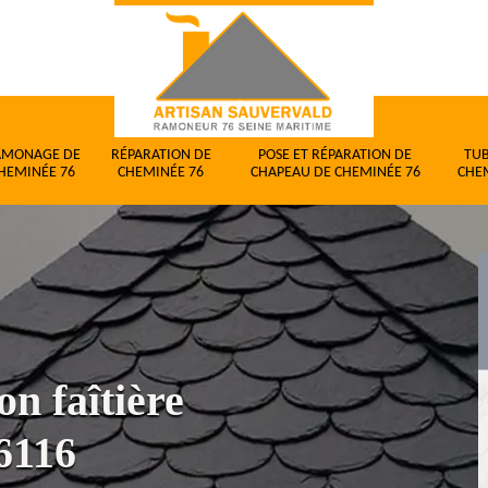
AMONAGE DE
RÉPARATION DE
POSE ET RÉPARATION DE
TU
HEMINÉE 76
CHEMINÉE 76
CHAPEAU DE CHEMINÉE 76
CHE
on faîtière
6116