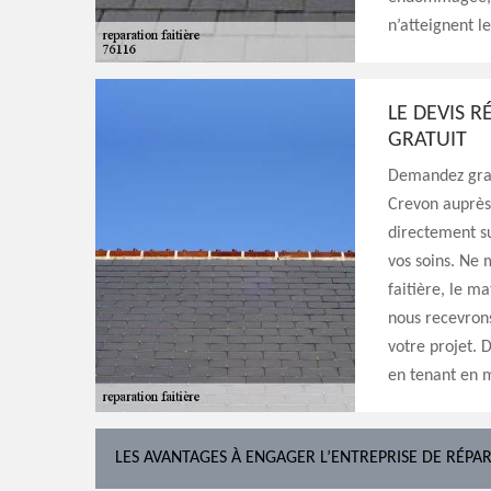
n’atteignent l
LE DEVIS R
GRATUIT
Demandez gratu
Crevon auprès 
directement su
vos soins. Ne 
faitière, le ma
nous recevron
votre projet. 
en tenant en m
LES AVANTAGES À ENGAGER L’ENTREPRISE DE RÉPAR