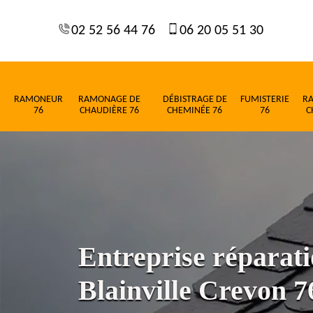
02 52 56 44 76
06 20 05 51 30
RAMONEUR
RAMONAGE DE
DÉBISTRAGE DE
FUMISTERIE
R
76
CHAUDIÈRE 76
CHEMINÉE 76
76
C
Entreprise réparati
Blainville Crevon 7