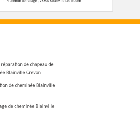
4 chemin de halage , 76300 Sotteville Les Rouen
 réparation de chapeau de
e Blainville Crevon
ion de cheminée Blainville
ge de cheminée Blainville