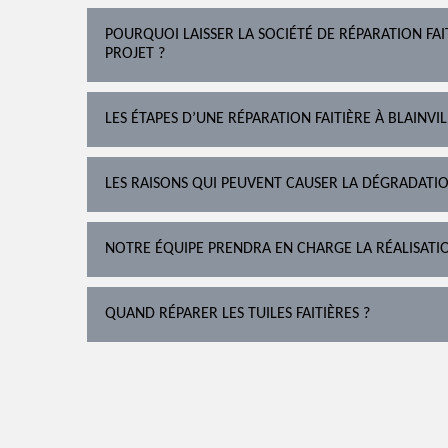
POURQUOI LAISSER LA SOCIÉTÉ DE RÉPARATION FA
PROJET ?
LES ÉTAPES D’UNE RÉPARATION FAITIÈRE À BLAINV
LES RAISONS QUI PEUVENT CAUSER LA DÉGRADATIO
NOTRE ÉQUIPE PRENDRA EN CHARGE LA RÉALISATI
QUAND RÉPARER LES TUILES FAITIÈRES ?