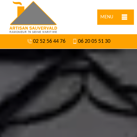
MENU
02 52 56 44 76
06 20 05 51 30