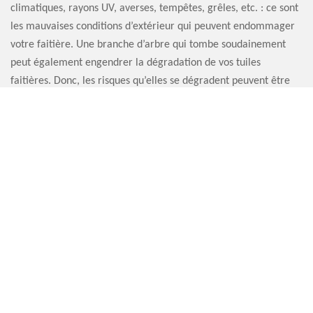
climatiques, rayons UV, averses, tempêtes, grêles, etc. : ce sont
les mauvaises conditions d’extérieur qui peuvent endommager
votre faitière. Une branche d’arbre qui tombe soudainement
peut également engendrer la dégradation de vos tuiles
faitières. Donc, les risques qu’elles se dégradent peuvent être
énormes. Aussi, nous vous conseillons de faire inspecter l’état
de votre faitière au moins une fois par an. Artisan Sauvervald
76 peut se mettre à votre service.