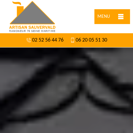
MENU
02 52 56 44 76
06 20 05 51 30