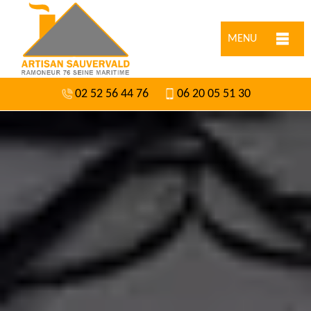
MENU
02 52 56 44 76
06 20 05 51 30