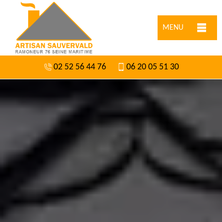
MENU
02 52 56 44 76
06 20 05 51 30