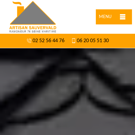
MENU
02 52 56 44 76
06 20 05 51 30