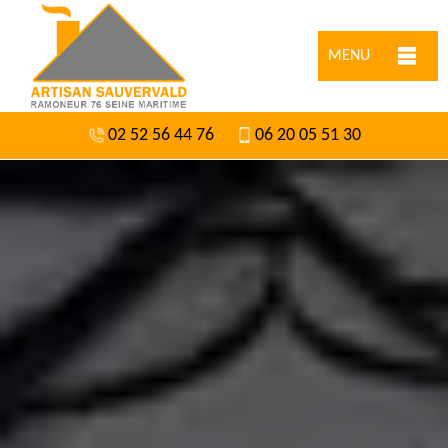
MENU
02 52 56 44 76
06 20 05 51 30