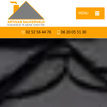
MENU
02 52 56 44 76
06 20 05 51 30