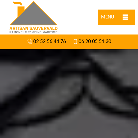
MENU
02 52 56 44 76
06 20 05 51 30