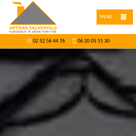
MENU
02 52 56 44 76
06 20 05 51 30