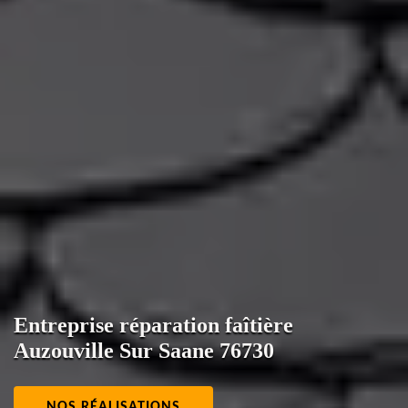
Entreprise réparation faîtière
Auzouville Sur Saane 76730
NOS RÉALISATIONS