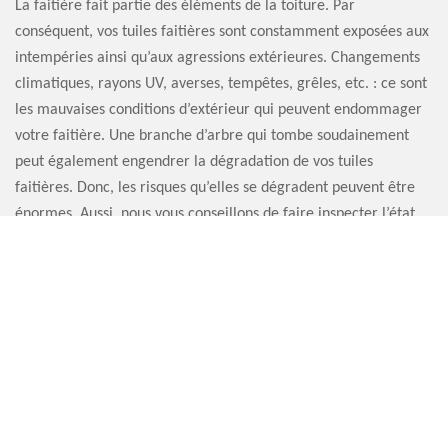
La faitière fait partie des éléments de la toiture. Par
conséquent, vos tuiles faitières sont constamment exposées aux
intempéries ainsi qu’aux agressions extérieures. Changements
climatiques, rayons UV, averses, tempêtes, grêles, etc. : ce sont
les mauvaises conditions d’extérieur qui peuvent endommager
votre faitière. Une branche d’arbre qui tombe soudainement
peut également engendrer la dégradation de vos tuiles
faitières. Donc, les risques qu’elles se dégradent peuvent être
énormes. Aussi, nous vous conseillons de faire inspecter l’état
de votre faitière au moins une fois par an. Artisan Sauvervald
76 peut se mettre à votre service.