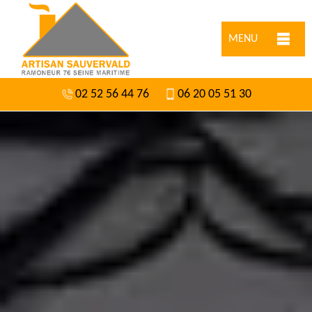
MENU
02 52 56 44 76
06 20 05 51 30