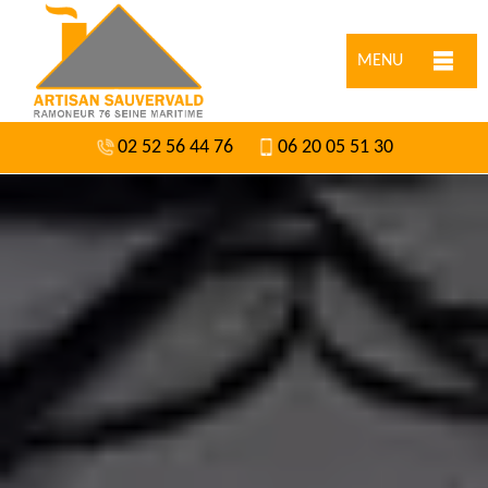
MENU
02 52 56 44 76
06 20 05 51 30