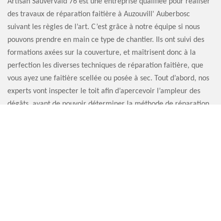
Artisan Sauvervald 76 est une entreprise qualifiée pour réaliser
des travaux de réparation faitière à Auzouvill' Auberbosc
suivant les règles de l’art. C’est grâce à notre équipe si nous
pouvons prendre en main ce type de chantier. Ils ont suivi des
formations axées sur la couverture, et maîtrisent donc à la
perfection les diverses techniques de réparation faitière, que
vous ayez une faitière scellée ou posée à sec. Tout d’abord, nos
experts vont inspecter le toit afin d’apercevoir l’ampleur des
dégâts, avant de pouvoir déterminer la méthode de réparation
faitière 76640 à appliquer.