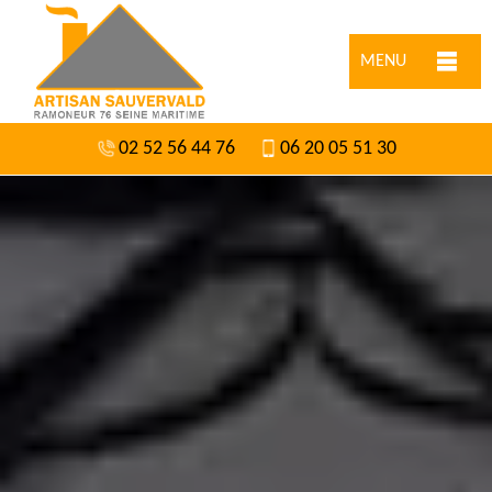
MENU
02 52 56 44 76
06 20 05 51 30