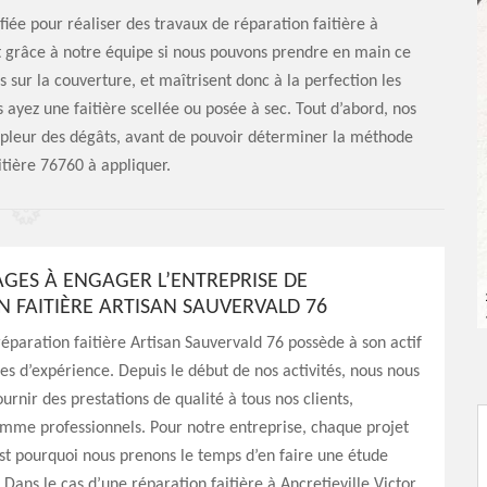
fiée pour réaliser des travaux de réparation faitière à
’est grâce à notre équipe si nous pouvons prendre en main ce
s sur la couverture, et maîtrisent donc à la perfection les
 ayez une faitière scellée ou posée à sec. Tout d’abord, nos
’ampleur des dégâts, avant de pouvoir déterminer la méthode
itière 76760 à appliquer.
AGES À ENGAGER L’ENTREPRISE DE
N FAITIÈRE ARTISAN SAUVERVALD 76
réparation faitière Artisan Sauvervald 76 possède à son actif
es d’expérience. Depuis le début de nos activités, nous nous
urnir des prestations de qualité à tous nos clients,
omme professionnels. Pour notre entreprise, chaque projet
est pourquoi nous prenons le temps d’en faire une étude
 Dans le cas d’une réparation faitière à Ancretieville Victor