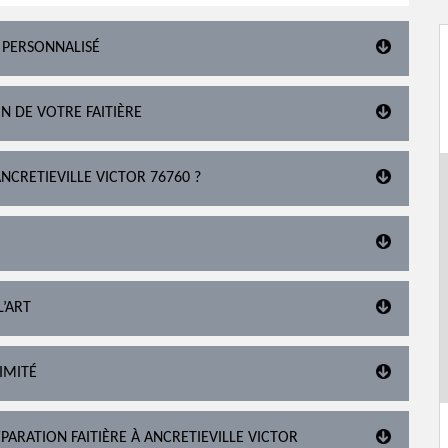
 PERSONNALISÉ
N DE VOTRE FAITIÈRE
NCRETIEVILLE VICTOR 76760 ?
L’ART
IMITÉ
PARATION FAITIÈRE À ANCRETIEVILLE VICTOR