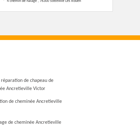
4 chemin de halage , 76300 Sotteville Les Rouen
 réparation de chapeau de
e Ancretieville Victor
ion de cheminée Ancretieville
ge de cheminée Ancretieville