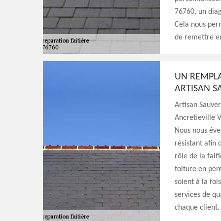
76760, un diag
Cela nous perm
de remettre en
UN REMPLA
ARTISAN S
Artisan Sauver
Ancretieville V
Nous nous éve
résistant afin
rôle de la fai
toiture en pen
soient à la foi
services de q
chaque client.