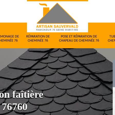
AMONAGE DE
RÉPARATION DE
POSE ET RÉPARATION DE
TU
HEMINÉE 76
CHEMINÉE 76
CHAPEAU DE CHEMINÉE 76
CHE
on faîtière
r 76760