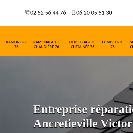
02 52 56 44 76
06 20 05 51 30
RAMONEUR
RAMONAGE DE
DÉBISTRAGE DE
FUMISTERIE
R
76
CHAUDIÈRE 76
CHEMINÉE 76
76
C
Entreprise réparati
Ancretieville Victo