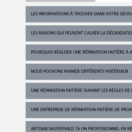
LES INFORMATIONS À TROUVER DANS VOTRE DEVIS
LES RAISONS QUI PEUVENT CAUSER LA DÉGRADATIO
POURQUOI RÉALISER UNE RÉPARATION FAITIÈRE À A
NOUS POUVONS MANIER DIFFÉRENTS MATÉRIAUX
UNE RÉPARATION FAITIÈRE SUIVANT LES RÈGLES DE 
UNE ENTREPRISE DE RÉPARATION FAITIÈRE DE PROX
ARTISAN SAUVERVALD 76 UN PROFESSIONNEL EN RÉ