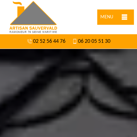
MENU
02 52 56 44 76
06 20 05 51 30