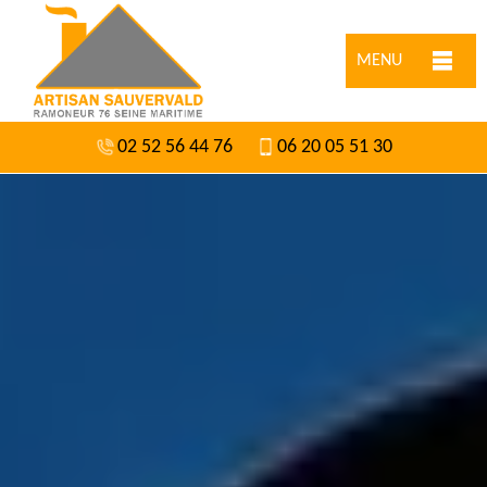
MENU
02 52 56 44 76
06 20 05 51 30