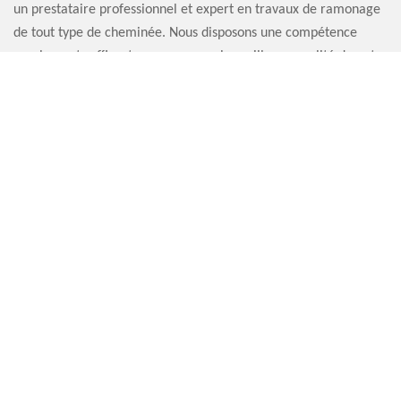
un prestataire professionnel et expert en travaux de ramonage
de tout type de cheminée. Nous disposons une compétence
amplement suffisante pour assurer la meilleure qualité de notre
service. Le coût de notre prestation est à la portée de tous.
Alors, n’hésitez pas à nous choisir comme le réalisateur de
votre projet.