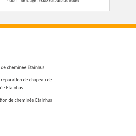
4 chemin de halage , 76300 Sotteville Les Rouen
 de cheminée Etainhus
 réparation de chapeau de
ée Etainhus
tion de cheminée Etainhus