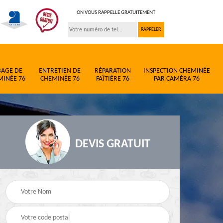
ON VOUS RAPPELLE GRATUITEMENT
BAGE DE
ENTRETIEN DE
RÉPARATION
INSPECTION CHEMINÉE
MINÉE 76
CHEMINÉE 76
FAÎTIÈRE 76
PAR CAMÉRA 76
DEVIS GRATUIT