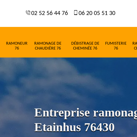
02 52 56 44 76
06 20 05 51 30
RAMONEUR
RAMONAGE DE
DÉBISTRAGE DE
FUMISTERIE
R
76
CHAUDIÈRE 76
CHEMINÉE 76
76
C
Entreprise ramona
Etainhus 76430