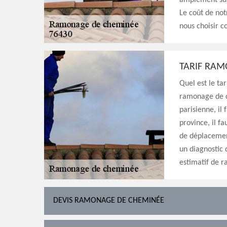
amplement suff
Le coût de notr
nous choisir c
TARIF RAM
Quel est le ta
ramonage de c
parisienne, il
province, il fa
de déplacement
un diagnostic 
estimatif de r
DEVIS RAMONAGE DE CHEMINÉE