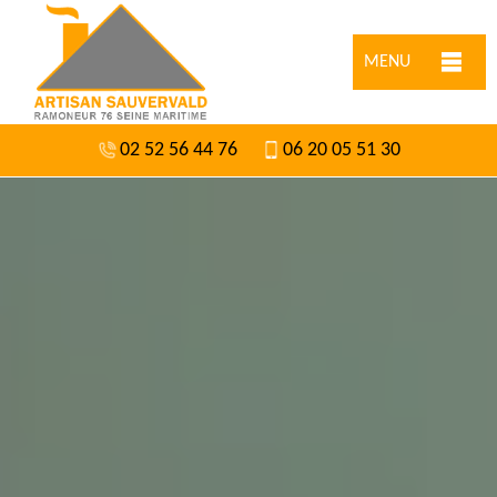
MENU
02 52 56 44 76
06 20 05 51 30