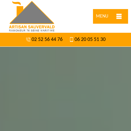
MENU
02 52 56 44 76
06 20 05 51 30