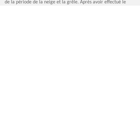
de la période de la neige et la grêle. Après avoir effectué le
ramonage d’une chaudière, vous devrez recevoir un certificat.
RAMONEUR DE CHAUDIÈRE FREAUVILLE
Artisan Sauvervald 76 est un ramoneur professionnel et