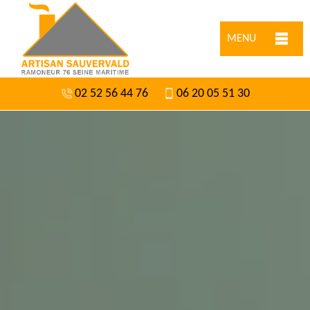
MENU
02 52 56 44 76
06 20 05 51 30