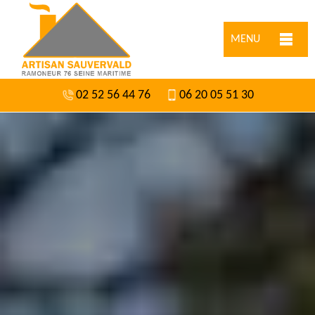
MENU
02 52 56 44 76
06 20 05 51 30