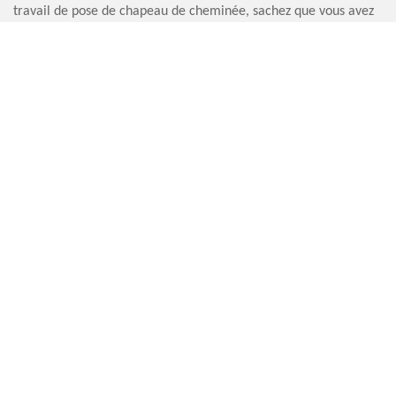
travail de pose de chapeau de cheminée, sachez que vous avez
le droit de réaliser d’abord une demande de devis.
LE PRIX CHAPEAU DE CHEMINÉE À LA
CHAPELLE DU BOURGAY TRÈS ABORDABLE