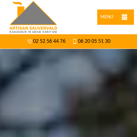
MENU
02 52 56 44 76
06 20 05 51 30