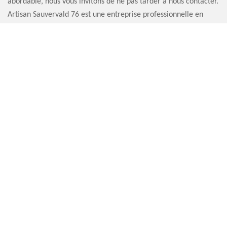
abordable, nous vous invitons de ne pas tarder à nous contacter.
Artisan Sauvervald 76 est une entreprise professionnelle en
installation de tout type de chapeau de cheminée.
DEVIS POSE DE CHAPEAU DE CHEMINÉE