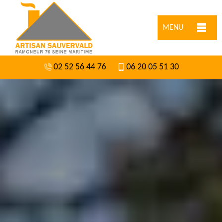
MENU
02 52 56 44 76
06 20 05 51 30