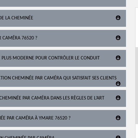
DE LA CHEMINÉE
R CAMÉRA 76520 ?
É PLUS MODERNE POUR CONTRÔLER LE CONDUIT
TION CHEMINÉE PAR CAMÉRA QUI SATISFAIT SES CLIENTS
 CHEMINÉE PAR CAMÉRA DANS LES RÈGLES DE L’ART
INÉE PAR CAMÉRA À YMARE 76520 ?