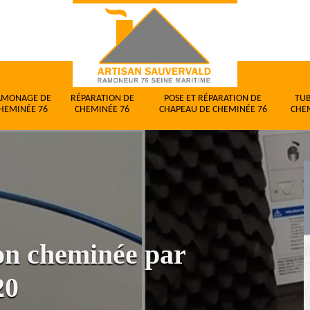
AMONAGE DE
RÉPARATION DE
POSE ET RÉPARATION DE
TU
HEMINÉE 76
CHEMINÉE 76
CHAPEAU DE CHEMINÉE 76
CHE
ion cheminée par
20