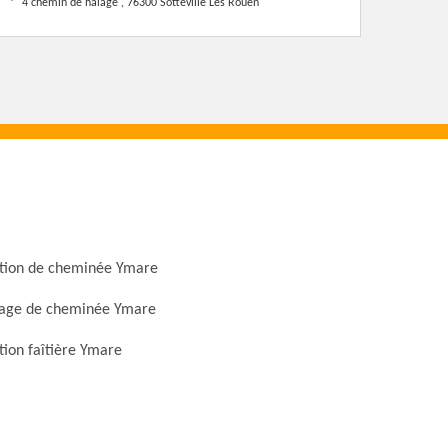
4 chemin de halage , 76300 Sotteville Les Rouen
tion de cheminée Ymare
ge de cheminée Ymare
ion faîtière Ymare