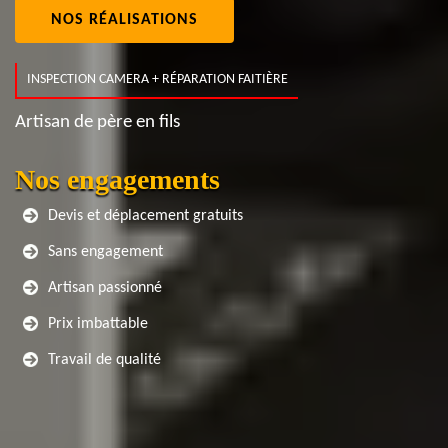
NOS RÉALISATIONS
INSPECTION CAMERA + RÉPARATION FAITIÈRE
Artisan de père en fils
Nos engagements
Devis et déplacement gratuits
Sans engagement
Artisan passionné
Prix imbattable
Travail de qualité