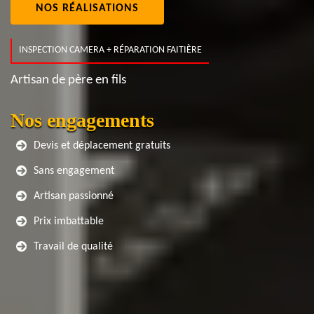
NOS RÉALISATIONS
INSPECTION CAMERA + RÉPARATION FAITIÈRE
Artisan de père en fils
Nos engagements
Devis et déplacement gratuits
Sans engagement
Artisan passionné
Prix imbattable
Travail de qualité