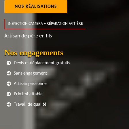
NOS RÉALISATIONS
INSPECTION CAMERA + RÉPARATION FAITIÈRE
Artisan de père en fils
Nos engagements
Devis et déplacement gratuits
Sans engagement
Artisan passionné
Prix imbattable
Travail de qualité