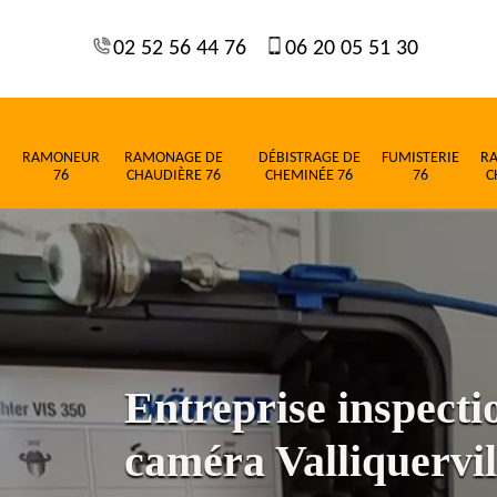
02 52 56 44 76
06 20 05 51 30
RAMONEUR
RAMONAGE DE
DÉBISTRAGE DE
FUMISTERIE
R
76
CHAUDIÈRE 76
CHEMINÉE 76
76
C
Entreprise inspect
caméra Valliquervil