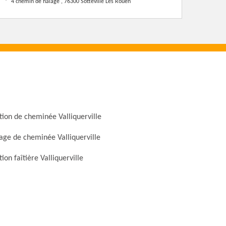
4 chemin de halage , 76300 Sotteville Les Rouen
ion de cheminée Valliquerville
ge de cheminée Valliquerville
ion faîtière Valliquerville