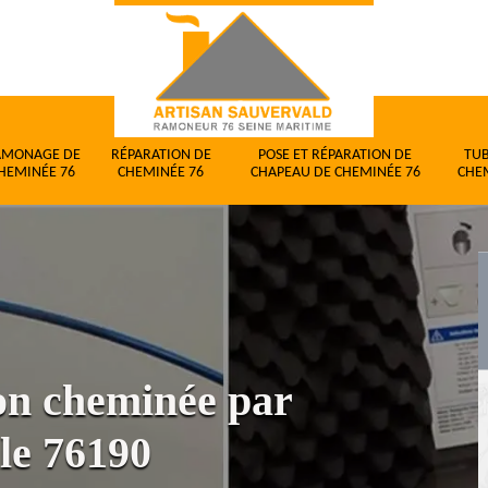
AMONAGE DE
RÉPARATION DE
POSE ET RÉPARATION DE
TU
HEMINÉE 76
CHEMINÉE 76
CHAPEAU DE CHEMINÉE 76
CHE
ion cheminée par
le 76190