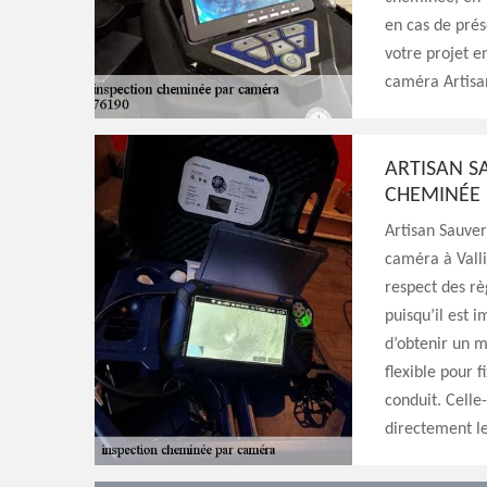
en cas de pré
votre projet e
caméra Artisa
ARTISAN S
CHEMINÉE 
Artisan Sauver
caméra à Valli
respect des règ
puisqu’il est i
d’obtenir un m
flexible pour 
conduit. Celle
directement le