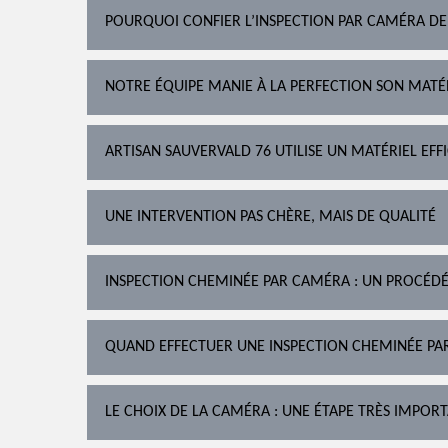
POURQUOI CONFIER L’INSPECTION PAR CAMÉRA DE
NOTRE ÉQUIPE MANIE À LA PERFECTION SON MATÉR
ARTISAN SAUVERVALD 76 UTILISE UN MATÉRIEL EFF
UNE INTERVENTION PAS CHÈRE, MAIS DE QUALITÉ
INSPECTION CHEMINÉE PAR CAMÉRA : UN PROCÉD
QUAND EFFECTUER UNE INSPECTION CHEMINÉE PA
LE CHOIX DE LA CAMÉRA : UNE ÉTAPE TRÈS IMPOR