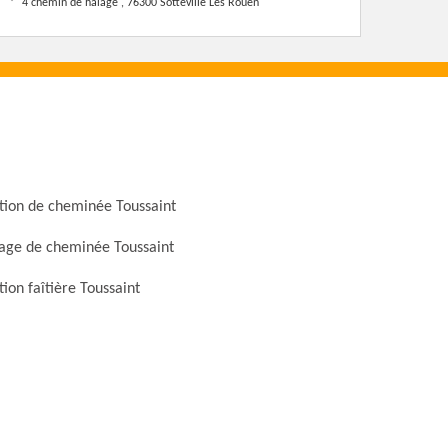
4 chemin de halage , 76300 Sotteville Les Rouen
tion de cheminée Toussaint
ge de cheminée Toussaint
ion faîtière Toussaint