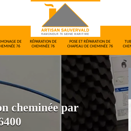
AMONAGE DE
RÉPARATION DE
POSE ET RÉPARATION DE
TU
HEMINÉE 76
CHEMINÉE 76
CHAPEAU DE CHEMINÉE 76
CHE
ion cheminée par
6400