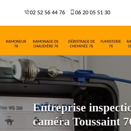
02 52 56 44 76
06 20 05 51 30
RAMONEUR
RAMONAGE DE
DÉBISTRAGE DE
FUMISTERIE
R
76
CHAUDIÈRE 76
CHEMINÉE 76
76
C
Entreprise inspect
caméra Toussaint 7