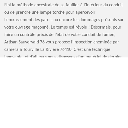
Fini la méthode ancestrale de se faufiler à l’intérieur du conduit
ou de prendre une lampe torche pour apercevoir
l’encrassement des parois ou encore les dommages présents sur
votre ouvrage maçonné. Le temps est révolu ! Désormais, pour
faire un contrôle précis de l’état de votre conduit de fumée,
Artisan Sauvervald 76 vous propose l’inspection cheminée par
caméra à Tourville La Riviere 76410. C’est une technique
innovante, et d’ailleurs nous disposons d’un matériel de dernier
cri pour accomplir efficacement notre mission. Ne vous
inquiétez donc pas, notre établissement est bien équipé pour
inspecter votre cheminée.