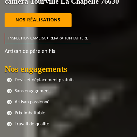
caméra Tourville La Chapelle 76630
NOS RÉALISATIONS
INSPECTION CAMERA + RÉPARATION FAITIÈRE
Artisan de père en fils
Nos engagements
Devis et déplacement gratuits
Sans engagement
Artisan passionné
Prix imbattable
Travail de qualité