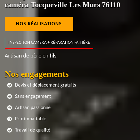
caméra Tocqueville Les Murs 76110
NOS RÉALISATIONS
INSPECTION CAMERA + RÉPARATION FAITIÈRE
Artisan de père en fils
Nos engagements
Devis et déplacement gratuits
Sans engagement
Artisan passionné
Prix imbattable
Travail de qualité