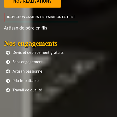
NOS RÉALISATIONS
INSPECTION CAMERA + RÉPARATION FAITIÈRE
Artisan de père en fils
Nos engagements
Devis et déplacement gratuits
Sans engagement
Artisan passionné
Prix imbattable
Travail de qualité