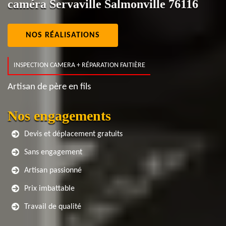
caméra Servaville Salmonville 76116
NOS RÉALISATIONS
INSPECTION CAMERA + RÉPARATION FAITIÈRE
Artisan de père en fils
Nos engagements
Devis et déplacement gratuits
Sans engagement
Artisan passionné
Prix imbattable
Travail de qualité