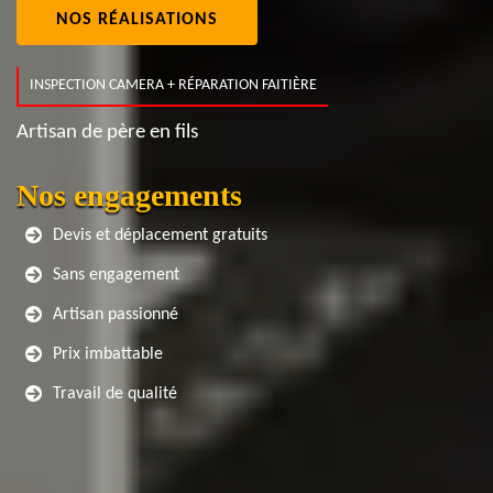
NOS RÉALISATIONS
INSPECTION CAMERA + RÉPARATION FAITIÈRE
Artisan de père en fils
Nos engagements
Devis et déplacement gratuits
Sans engagement
Artisan passionné
Prix imbattable
Travail de qualité