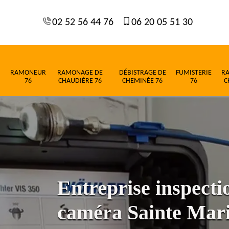
02 52 56 44 76
06 20 05 51 30
RAMONEUR
RAMONAGE DE
DÉBISTRAGE DE
FUMISTERIE
R
76
CHAUDIÈRE 76
CHEMINÉE 76
76
C
Entreprise inspect
caméra Sainte Mar