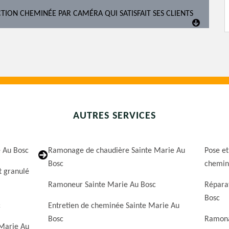
TION CHEMINÉE PAR CAMÉRA QUI SATISFAIT SES CLIENTS
AUTRES SERVICES
e Au Bosc
Ramonage de chaudière Sainte Marie Au
Pose et
Bosc
chemin
t granulé
Ramoneur Sainte Marie Au Bosc
Répara
Bosc
c
Entretien de cheminée Sainte Marie Au
Bosc
Ramona
 Marie Au