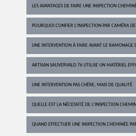
LES AVANTAGES DE FAIRE UNE INSPECTION CHEMIN
POURQUOI CONFIER L’INSPECTION PAR CAMÉRA DE
UNE INTERVENTION À FAIRE AVANT LE RAMONAGE 
ARTISAN SAUVERVALD 76 UTILISE UN MATÉRIEL EFF
UNE INTERVENTION PAS CHÈRE, MAIS DE QUALITÉ
QUELLE EST LA NÉCESSITÉ DE L’INSPECTION CHEMI
QUAND EFFECTUER UNE INSPECTION CHEMINÉE PA