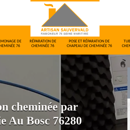
AMONAGE DE
RÉPARATION DE
POSE ET RÉPARATION DE
TU
HEMINÉE 76
CHEMINÉE 76
CHAPEAU DE CHEMINÉE 76
CHE
ion cheminée par
ie Au Bosc 76280